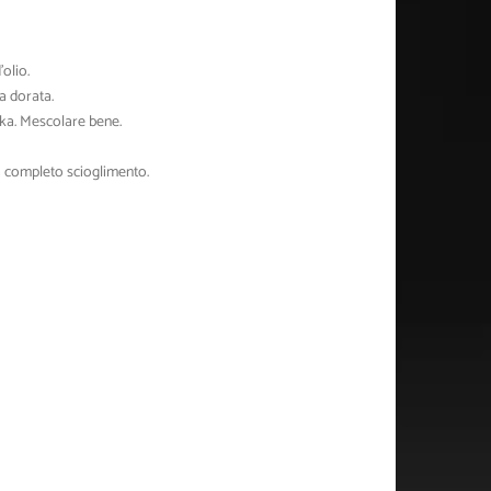
’olio.
a dorata.
ika. Mescolare bene.
a completo scioglimento.