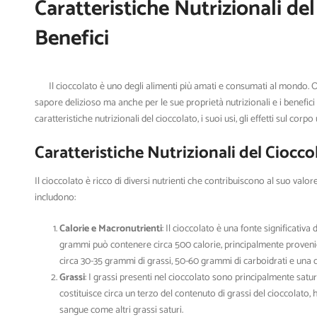
Caratteristiche Nutrizionali del
Benefici
Il cioccolato è uno degli alimenti più amati e consumati al mondo. O
sapore delizioso ma anche per le sue proprietà nutrizionali e i benefici 
caratteristiche nutrizionali del cioccolato, i suoi usi, gli effetti sul co
Caratteristiche Nutrizionali del Ciocco
Il cioccolato è ricco di diversi nutrienti che contribuiscono al suo valor
includono:
Calorie e Macronutrienti
: Il cioccolato è una fonte significativ
grammi può contenere circa 500 calorie, principalmente provenien
circa 30-35 grammi di grassi, 50-60 grammi di carboidrati e una 
Grassi
: I grassi presenti nel cioccolato sono principalmente satu
costituisce circa un terzo del contenuto di grassi del cioccolato, 
sangue come altri grassi saturi.