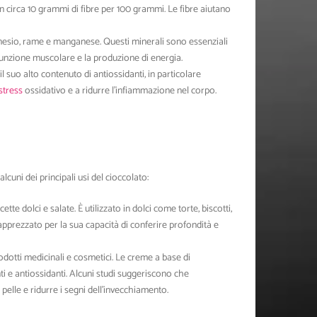
on circa 10 grammi di fibre per 100 grammi. Le fibre aiutano
.
agnesio, rame e manganese. Questi minerali sono essenziali
 funzione muscolare e la produzione di energia.
il suo alto contenuto di antiossidanti, in particolare
stress
ossidativo e a ridurre l’infiammazione nel corpo.
alcuni dei principali usi del cioccolato:
tte dolci e salate. È utilizzato in dolci come torte, biscotti,
apprezzato per la sua capacità di conferire profondità e
prodotti medicinali e cosmetici. Le creme a base di
i e antiossidanti. Alcuni studi suggeriscono che
a pelle e ridurre i segni dell’invecchiamento.