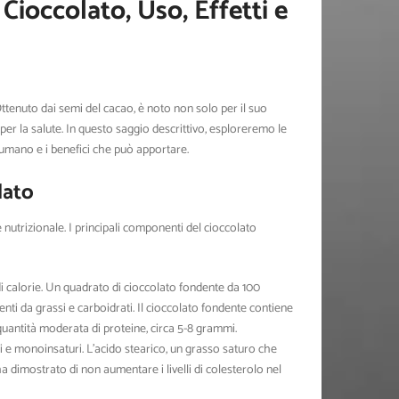
 Cioccolato, Uso, Effetti e
ttenuto dai semi del cacao, è noto non solo per il suo
per la salute. In questo saggio descrittivo, esploreremo le
rpo umano e i benefici che può apportare.
lato
e nutrizionale. I principali componenti del cioccolato
a di calorie. Un quadrato di cioccolato fondente da 100
ti da grassi e carboidrati. Il cioccolato fondente contiene
quantità moderata di proteine, circa 5-8 grammi.
ri e monoinsaturi. L’acido stearico, un grasso saturo che
ha dimostrato di non aumentare i livelli di colesterolo nel