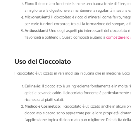
Fibre
: Il cioccolato fondente è anche una buona fonte di fibre, c
a migliorare la digestione e a mantenere la regolarità intestinale
Micronutrienti
: Il cioccolato è ricco di minerali come ferro, m
per varie funzioni corporee, tra cui la formazione del sangue, la
Antiossidanti
: Uno degli aspetti più interessanti del cioccolato è 
flavonoidi e polifenoli. Questi composti aiutano a
combattere lo 
Uso del Cioccolato
Il cioccolato è utilizzato in vari modi sia in cucina che in medicina. Ecco 
Culinario
: Il cioccolato è un ingrediente fondamentale in molte rice
gelati e bevande calde. Il cioccolato fondente è particolarmente 
ricchezza ai piatti salati.
Medico e Cosmetico
: Il cioccolato è utilizzato anche in alcuni 
cioccolato e cacao sono apprezzate per le loro proprietà idratant
l’applicazione topica di cioccolato può migliorare l’elasticità dell