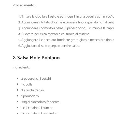
Procedimento:
Tritare la cipolla e l’aglio e soffriggerli in una padella con un po’ d
Aggiungere il tritato di carne e cuocere fino a quando non divent
Aggiungere i pomodori pelati, il peperoncino, il cumino e la papr
Cuocere per circa mezzora col fuoco al minimo.
Aggiungere il cioccolato fondente grattugiato e mescolare fino 
Aggiustare di sale e pepe e servire caldo.
2. Salsa Mole Poblano
Ingredienti:
2 peperoncini secchi
1 cipolla
2 spicchi d’aglio
1 pomodoro
30g di cioccolato fondente
1 cucchiaino di cumino
1 cucchiaino di coriandolo