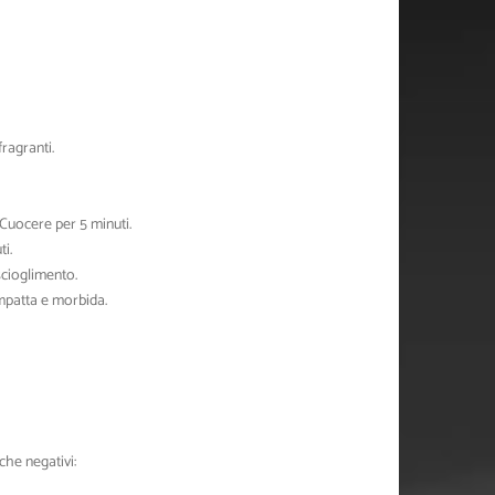
ragranti.
 Cuocere per 5 minuti.
i.
scioglimento.
ompatta e morbida.
che negativi: