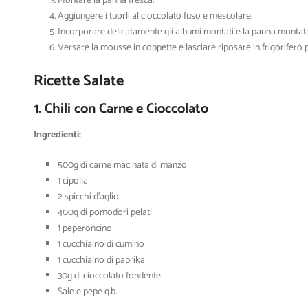
Montare la panna fresca.
Aggiungere i tuorli al cioccolato fuso e mescolare.
Incorporare delicatamente gli albumi montati e la panna montat
Versare la mousse in coppette e lasciare riposare in frigorifero 
Ricette Salate
1. Chili con Carne e Cioccolato
Ingredienti:
500g di carne macinata di manzo
1 cipolla
2 spicchi d’aglio
400g di pomodori pelati
1 peperoncino
1 cucchiaino di cumino
1 cucchiaino di paprika
30g di cioccolato fondente
Sale e pepe q.b.