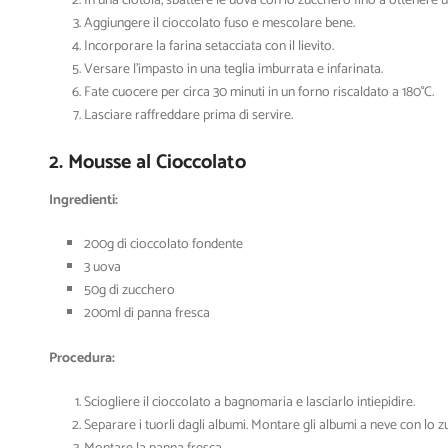
In una ciotola, sbattere le uova con lo zucchero fino a ottener
Aggiungere il cioccolato fuso e mescolare bene.
Incorporare la farina setacciata con il lievito.
Versare l’impasto in una teglia imburrata e infarinata.
Fate cuocere per circa 30 minuti in un forno riscaldato a 180°C.
Lasciare raffreddare prima di servire.
2. Mousse al Cioccolato
Ingredienti:
200g di cioccolato fondente
3 uova
50g di zucchero
200ml di panna fresca
Procedura:
Sciogliere il cioccolato a bagnomaria e lasciarlo intiepidire.
Separare i tuorli dagli albumi. Montare gli albumi a neve con lo 