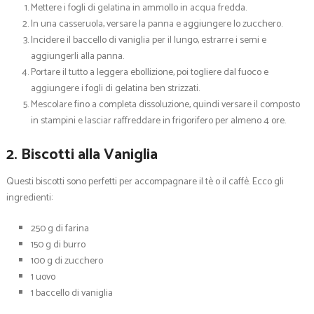
Mettere i fogli di gelatina in ammollo in acqua fredda.
In una casseruola, versare la panna e aggiungere lo zucchero.
Incidere il baccello di vaniglia per il lungo, estrarre i semi e
aggiungerli alla panna.
Portare il tutto a leggera ebollizione, poi togliere dal fuoco e
aggiungere i fogli di gelatina ben strizzati.
Mescolare fino a completa dissoluzione, quindi versare il composto
in stampini e lasciar raffreddare in frigorifero per almeno 4 ore.
2. Biscotti alla Vaniglia
Questi biscotti sono perfetti per accompagnare il tè o il caffè. Ecco gli
ingredienti:
250 g di farina
150 g di burro
100 g di zucchero
1 uovo
1 baccello di vaniglia