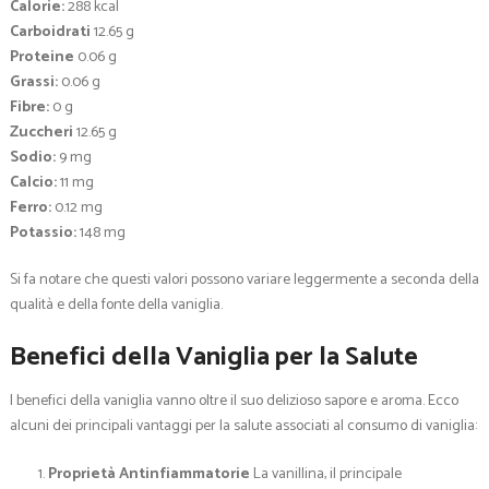
Calorie:
288 kcal
Carboidrati
12.65 g
Proteine
0.06 g
Grassi:
0.06 g
Fibre:
0 g
Zuccheri
12.65 g
Sodio:
9 mg
Calcio:
11 mg
Ferro:
0.12 mg
Potassio:
148 mg
Si fa notare che questi valori possono variare leggermente a seconda della
qualità e della fonte della vaniglia.
Benefici della Vaniglia per la Salute
I benefici della vaniglia vanno oltre il suo delizioso sapore e aroma. Ecco
alcuni dei principali vantaggi per la salute associati al consumo di vaniglia:
Proprietà Antinfiammatorie
La vanillina, il principale