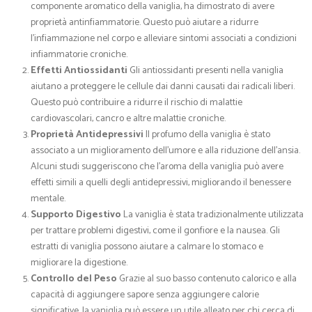
componente aromatico della vaniglia, ha dimostrato di avere
proprietà antinfiammatorie. Questo può aiutare a ridurre
l’infiammazione nel corpo e alleviare sintomi associati a condizioni
infiammatorie croniche.
Effetti Antiossidanti
Gli antiossidanti presenti nella vaniglia
aiutano a proteggere le cellule dai danni causati dai radicali liberi.
Questo può contribuire a ridurre il rischio di malattie
cardiovascolari, cancro e altre malattie croniche.
Proprietà Antidepressivi
Il profumo della vaniglia è stato
associato a un miglioramento dell’umore e alla riduzione dell’ansia.
Alcuni studi suggeriscono che l’aroma della vaniglia può avere
effetti simili a quelli degli antidepressivi, migliorando il benessere
mentale.
Supporto Digestivo
La vaniglia è stata tradizionalmente utilizzata
per trattare problemi digestivi, come il gonfiore e la nausea. Gli
estratti di vaniglia possono aiutare a calmare lo stomaco e
migliorare la digestione.
Controllo del Peso
Grazie al suo basso contenuto calorico e alla
capacità di aggiungere sapore senza aggiungere calorie
significative, la vaniglia può essere un utile alleato per chi cerca di