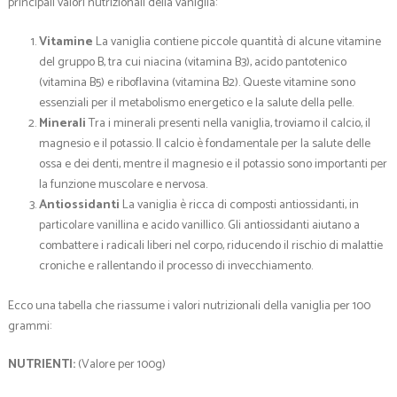
principali valori nutrizionali della vaniglia:
Vitamine
La vaniglia contiene piccole quantità di alcune vitamine
del gruppo B, tra cui niacina (vitamina B3), acido pantotenico
(vitamina B5) e riboflavina (vitamina B2). Queste vitamine sono
essenziali per il metabolismo energetico e la salute della pelle.
Minerali
Tra i minerali presenti nella vaniglia, troviamo il calcio, il
magnesio e il potassio. Il calcio è fondamentale per la salute delle
ossa e dei denti, mentre il magnesio e il potassio sono importanti per
la funzione muscolare e nervosa.
Antiossidanti
La vaniglia è ricca di composti antiossidanti, in
particolare vanillina e acido vanillico. Gli antiossidanti aiutano a
combattere i radicali liberi nel corpo, riducendo il rischio di malattie
croniche e rallentando il processo di invecchiamento.
Ecco una tabella che riassume i valori nutrizionali della vaniglia per 100
grammi:
NUTRIENTI:
(Valore per 100g)