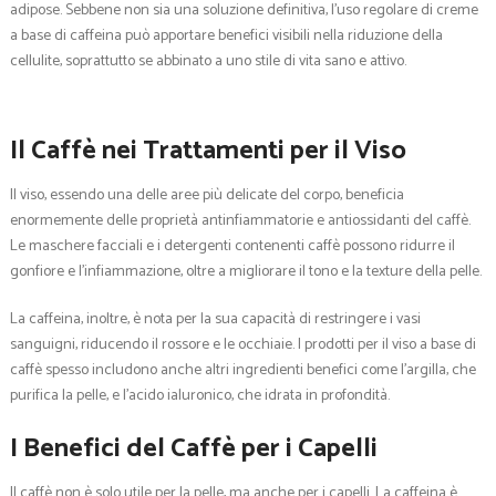
adipose. Sebbene non sia una soluzione definitiva, l’uso regolare di creme
a base di caffeina può apportare benefici visibili nella riduzione della
cellulite, soprattutto se abbinato a uno stile di vita sano e attivo.
Il Caffè nei Trattamenti per il Viso
Il viso, essendo una delle aree più delicate del corpo, beneficia
enormemente delle proprietà antinfiammatorie e antiossidanti del caffè.
Le maschere facciali e i detergenti contenenti caffè possono ridurre il
gonfiore e l’infiammazione, oltre a migliorare il tono e la texture della pelle.
La caffeina, inoltre, è nota per la sua capacità di restringere i vasi
sanguigni, riducendo il rossore e le occhiaie. I prodotti per il viso a base di
caffè spesso includono anche altri ingredienti benefici come l’argilla, che
purifica la pelle, e l’acido ialuronico, che idrata in profondità.
I Benefici del Caffè per i Capelli
Il caffè non è solo utile per la pelle, ma anche per i capelli. La caffeina è