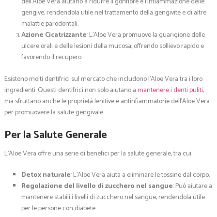
dell’Aloe Vera aiutano a ridurre il gonfiore e l’infiammazione delle
gengive, rendendola utile nel trattamento della gengivite e di altre
malattie parodontali.
Azione Cicatrizzante
: L’Aloe Vera promuove la guarigione delle
ulcere orali e delle lesioni della mucosa, offrendo sollievo rapido e
favorendo il recupero.
Esistono molti dentifrici sul mercato che includono l’Aloe Vera tra i loro
ingredienti. Questi dentifrici non solo aiutano a
mantenere i denti puliti
,
ma sfruttano anche le proprietà lenitive e antinfiammatorie dell’Aloe Vera
per promuovere la salute gengivale.
Per la Salute Generale
L’Aloe Vera offre una serie di benefici per la salute generale, tra cui:
Detox naturale
: L’Aloe Vera aiuta a eliminare le tossine dal corpo.
Regolazione del livello di zucchero nel sangue
: Può aiutare a
mantenere stabili i livelli di zucchero nel sangue, rendendola utile
per le persone con diabete.