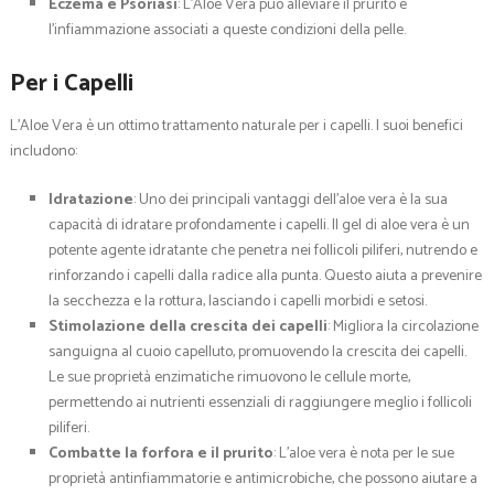
Eczema e Psoriasi
: L’Aloe Vera può alleviare il prurito e
l’infiammazione associati a queste condizioni della pelle.
Per i Capelli
L’Aloe Vera è un ottimo trattamento naturale per i capelli. I suoi benefici
includono:
Idratazione
: Uno dei principali vantaggi dell’aloe vera è la sua
capacità di idratare profondamente i capelli. Il gel di aloe vera è un
potente agente idratante che penetra nei follicoli piliferi, nutrendo e
rinforzando i capelli dalla radice alla punta. Questo aiuta a prevenire
la secchezza e la rottura, lasciando i capelli morbidi e setosi.
Stimolazione della crescita dei capelli
: Migliora la circolazione
sanguigna al cuoio capelluto, promuovendo la crescita dei capelli.
Le sue proprietà enzimatiche rimuovono le cellule morte,
permettendo ai nutrienti essenziali di raggiungere meglio i follicoli
piliferi.
Combatte la forfora e il prurito
: L’aloe vera è nota per le sue
proprietà antinfiammatorie e antimicrobiche, che possono aiutare a