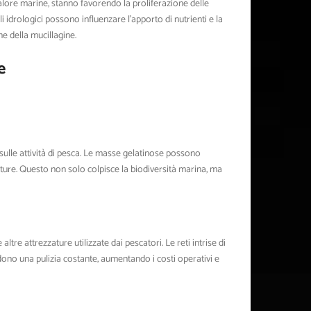
alore marine, stanno favorendo la proliferazione delle
cli idrologici possono influenzare l’apporto di nutrienti e la
e della mucillagine.
e
 sulle attività di pesca. Le masse gelatinose possono
ture. Questo non solo colpisce la biodiversità marina, ma
ltre attrezzature utilizzate dai pescatori. Le reti intrise di
edono una pulizia costante, aumentando i costi operativi e