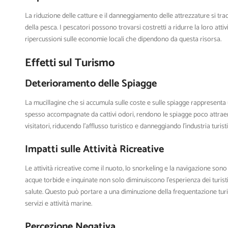
La riduzione delle catture e il danneggiamento delle attrezzature si tra
della pesca. I pescatori possono trovarsi costretti a ridurre la loro attivi
ripercussioni sulle economie locali che dipendono da questa risorsa.
Effetti sul Turismo
Deterioramento delle Spiagge
La mucillagine che si accumula sulle coste e sulle spiagge rappresenta
spesso accompagnate da cattivi odori, rendono le spiagge poco attraen
visitatori, riducendo l’afflusso turistico e danneggiando l’industria turist
Impatti sulle Attività Ricreative
Le attività ricreative come il nuoto, lo snorkeling e la navigazione son
acque torbide e inquinate non solo diminuiscono l’esperienza dei turis
salute. Questo può portare a una diminuzione della frequentazione turis
servizi e attività marine.
Percezione Negativa