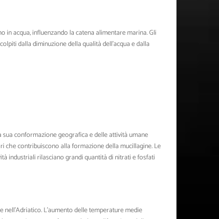
geno in acqua, influenzando la catena alimentare marina. Gli
lpiti dalla diminuzione della qualità dell’acqua e dalla
la sua conformazione geografica e delle attività umane
tori che contribuiscono alla formazione della mucillagine. Le
tà industriali rilasciano grandi quantità di nitrati e fosfati
ne nell’Adriatico. L’aumento delle temperature medie