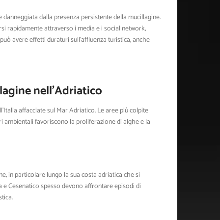
re danneggiata dalla presenza persistente della mucillagine.
si rapidamente attraverso i media e i social network,
ò avere effetti duraturi sull’affluenza turistica, anche
lagine nell’Adriatico
Italia affacciate sul Mar Adriatico. Le aree più colpite
ri ambientali favoriscono la proliferazione di alghe e la
e, in particolare lungo la sua costa adriatica che si
na e Cesenatico spesso devono affrontare episodi di
tica.