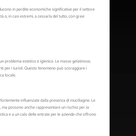
ducono in perdite economiche significative per il settore
tà o, in casi estremi, a cessarla del tutto, con gravi
 un problema estetico e igienico. Le masse gelatinose,
ti per i turisti. Questo fenomeno può scoraggiare i
ica locale.
o fortemente influenzate dalla presenza di mucillagine. Le
ti, ma possono anche rappresentare un rischio per la
tica e a un calo delle entrate per le aziende che offrono